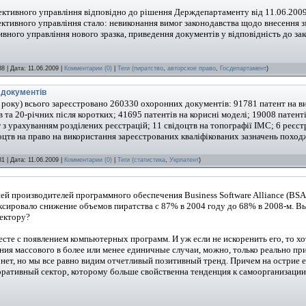
олективного управління відповідно до рішення Держдепартаменту від 11.06.200
олективного управління стало: невиконання вимог законодавства щодо внесення 
тивного управління нового зразка, приведення документів у відповідність до зак
8 | Дата:
11.06.2009
|
Комментарии (0)
|
Теги (
пиратство
,
авторское право
,
Госдепартамент
)
 документів
 року) всього зареєстровано 260330 охоронних документів: 91781 патент на в
та 20-річних після коротких; 41695 патентів на корисні моделі; 19008 патент
уг з урахуванням розділених реєстрацій; 11 свідоцтв на топографії ІМС; 6 реєст
оцтв на право на використання зареєстрованих кваліфікованих зазначень поход
1 | Дата:
11.06.2009
|
Комментарии (0)
|
Теги (
статистика
,
Укрпатент
)
й производителей программного обеспечения Business Software Alliance (BSA)
ксировало снижение объемов пиратства с 87% в 2004 году до 68% в 2008-м. В
ектору?
те с появлением компьютерных программ. И уж если не искоренить его, то хот
ения массового в более или менее единичные случаи, можно, только реально п
 нет, но мы все равно видим отчетливый позитивный тренд. Причем на острие ег
оративный сектор, которому больше свойственна тенденция к самоорганизации