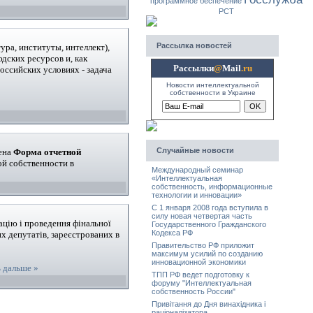
программное беспечение
PCT
Ра
ссылка новостей
а, институты, интеллект),
дских ресурсов и, как
Рассылки
@
Mail
.ru
оссийских условиях - задача
Новости интеллектуальной
собственности в Украине
Случайные новости
щена
Форма отчетной
й собственности в
Международный семинар
«Интеллектуальная
собственность, информационные
технологии и инновации»
С 1 января 2008 года вступила в
силу новая четвертая часть
ацію і проведення фінальної
Государственного Гражданского
Кодекса РФ
х депутатів, зареєстрованих в
Правительство РФ приложит
максимум усилий по созданию
инновационной экономики
 дальше »
ТПП РФ ведет подготовку к
форуму "Интеллектуальная
собственность России"
Привітання до Дня винахідника і
раціоналізатора