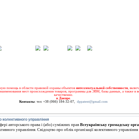
добавить в избранное
регистрация
вход
ную помощь в области правовой охраны объектов
интеллектуальной собственности
, включ
наименования мест происхождения товаров, программы для ЭВМ, базы данных, а также в во
качественно.
в Днепре
.
Контакты
: тел: +38 (066) 184-32-07,
dppatent@gmail.com
ію колективного управління
фері авторського права і (або) суміжних прав
Всеукраїнську громадську орга
ективного управління. Свідоцтво про облік організації колективного управління