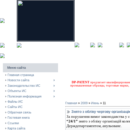
главная
карта сайта
Меню сайта
Главная страница
Новости сайта
DP-PATENT
предлагает квалифицирован
Законодательство ИС
промышленные образцы, торговые марки, 
Объекты ИС
Полезная информация
Файлы ИС
Главная
»
2009
»
Июнь
»
11
Сайты ИС
Знято з обліку чергову організац
Обратная связь
За порушення вимог законодавства у с
Гостевая книга
“24/1”
знято з обліку організацій кол
Ссылки
Держдепартаментом, анульоване.
Карта сайта