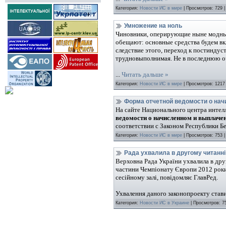
Категория:
Новости ИС в мире
| Просмотров: 729 |
Умножение на ноль
Чиновники, оперирующие ныне модным
обещают: основные средства будем вкл
следствие этого, переход к постиндус
трудновыполнимая. Не в последнюю оч
...
Читать дальше »
Категория:
Новости ИС в мире
| Просмотров: 1217 
Форма отчетной ведомости о на
На сайте Национального центра интел
ведомости о начисленном и выплаче
соответствии с Законом Республики Б
Категория:
Новости ИС в мире
| Просмотров: 753 |
Рада ухвалила в другому читанні
Верховна Рада України ухвалила в дру
частини Чемпіонату Європи 2012 роки 
сесійному залі, повідомляє ГлавРед.
Ухвалення даного законопроекту стави
Категория:
Новости ИС в Украине
| Просмотров: 75