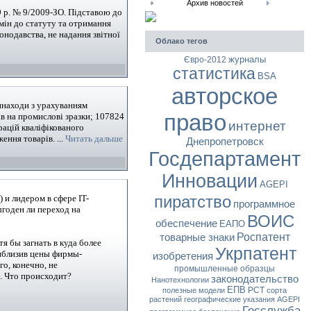
Архив новостей
9 р. № 9/2009-ЗО. Підставою до
змін до статуту та отримання
онодавства, не надання звітної
Облако тегов
журналы
Євро-2012
статистика
BSA
авторское
инаходи з урахуванням
право
ів на промислові зразки; 107824
интернет
рацій кваліфікованого
ження товарів.
...
Читать дальше
Днепропетровск
Госдепартамент
Инновации
AGEPI
пиратство
 и лидером в сфере IT-
программное
ыгоден ли переход на
ВОИС
обеспечение
ЕАПО
Роспатент
товарные знаки
я бы загнать в куда более
Укрпатент
риблизив цены фирмы-
изобретения
о, конечно, не
промышленные образцы
. Что происходит?
законодательство
Нанотехнологии
ЕПВ
РСТ
полезные модели
сорта
растений
географические указания
АGEPI
Госслужба