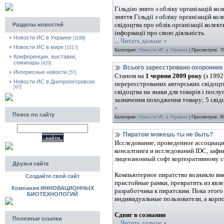
Гільдію знято з обліку організацій к
зняття Гільдії з обліку організацій к
свідоцтва про облік організації колек
Разделы новостей
інформації про свою діяльність.
Новости ИС в Украине
[1189]
...
Читать дальше »
Новости ИС в мире
[1517]
Категория:
Новости ИС в Украине
| Просмотров: 78
Конференции, выставки,
семинары
[420]
Всього зареєстровано охоронних
Интересные новости
[57]
Станом на
1 червня 2009 року
(з 1992
Новости ИС в Днепропетровске
перереєстрованих авторських свідоцтв 
[67]
свідоцтва на знаки для товарів і посл
зазначення походження товару; 5 свід
»
Поиск по сайту
Категория:
Новости ИС в Украине
| Просмотров: 88
Пиратом можешь ты не быть?
Исследование, проведенное ассоциацие
консалтинга и исследований IDC, зафи
лицензионный софт корпоративному с
Друзья сайта
Компьютерное пиратство возникло вмес
Создайте свой сайт
пристойные рамки, превратить из явл
Компания ИННОВАЦИОННЫХ
разработчика к пиратским. Пока этого
БИОТЕХНОЛОГИЙ
индивидуальные пользователи, а корп
Сдвиг в сознании
Полезные ссылки
...
Читать дальше »