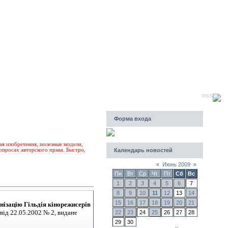
Четверг, 06.08.2026, 08:39
Приветствую Вас
Гость
|
RSS
Форма входа
ая изобретения, полезные модели,
просах авторского права. Быстро,
Календарь новостей
«
Июнь 2009
»
Пн
Вт
Ср
Чт
Пт
Сб
Вс
1
2
3
4
5
6
7
8
9
10
11
12
13
14
15
16
17
18
19
20
21
нізацію Гільдія кінорежисерів
 від 22.05.2002 № 2, видане
22
23
24
25
26
27
28
29
30