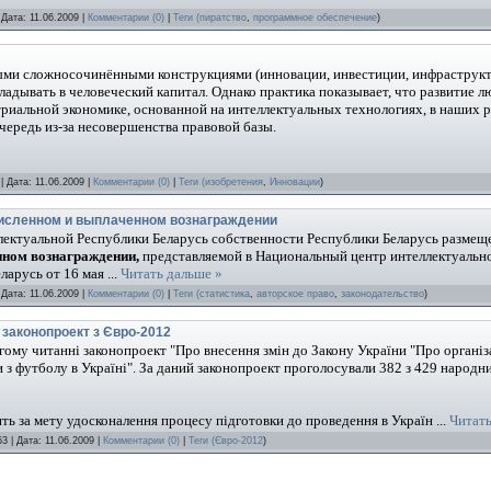
 Дата:
11.06.2009
|
Комментарии (0)
|
Теги (
пиратство
,
программное обеспечение
)
и сложносочинёнными конструкциями (инновации, инвестиции, инфраструктур
адывать в человеческий капитал. Однако практика показывает, что развитие лю
триальной экономике, основанной на интеллектуальных технологиях, в наших р
ередь из-за несовершенства правовой базы.
| Дата:
11.06.2009
|
Комментарии (0)
|
Теги (
изобретения
,
Инновации
)
численном и выплаченном вознаграждении
лектуальной Республики Беларусь собственности Республики Беларусь разме
нном вознаграждении
,
представляемой в Национальный центр интеллектуально
еларусь от 16 мая
...
Читать дальше »
 Дата:
11.06.2009
|
Комментарии (0)
|
Теги (
статистика
,
авторское право
,
законодательство
)
 законопроект з Євро-2012
гому читанні законопроект "Про внесення змін до Закону України "Про організ
з футболу в Україні". За даний законопроект проголосували 382 з 429 народни
ть за мету удосконалення процесу підготовки до проведення в Україн
...
Читать
3 | Дата:
11.06.2009
|
Комментарии (0)
|
Теги (
Євро-2012
)